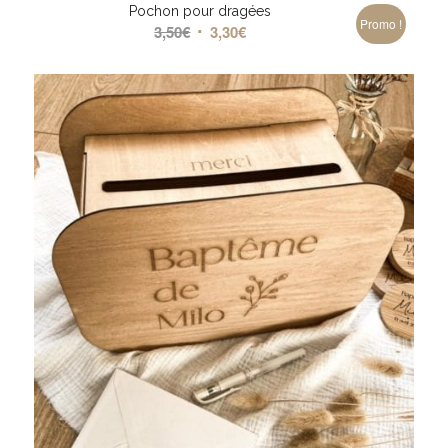
Pochon pour dragées
Promo !
Le
Le
3,50
€
3,30
€
prix
prix
initial
actuel
était :
est :
3,50€.
3,30€.