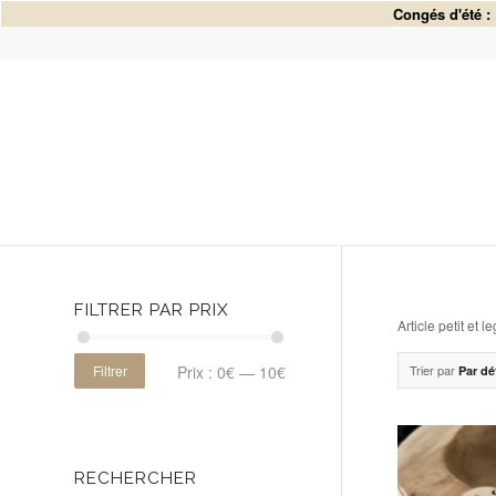
Congés d'été :
FILTRER PAR PRIX
Article petit et l
Trier par
Filtrer
Prix :
0€
—
10€
Par dé
RECHERCHER