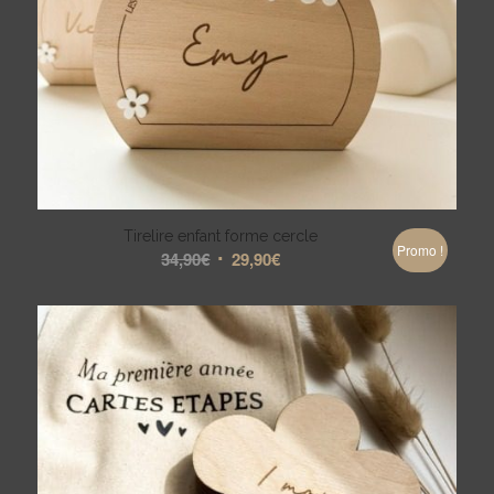
Tirelire enfant forme cercle
Promo !
Le
Le
34,90
€
29,90
€
prix
prix
initial
actuel
était :
est :
34,90€.
29,90€.