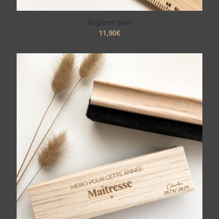
Règle en bois
11,90
€