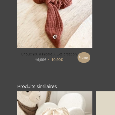
Chouchou à initiale X Lka création
Promo !
Le
Le
14,00
€
10,90
€
prix
prix
initial
actuel
était :
est :
14,00€.
10,90€.
Produits similaires