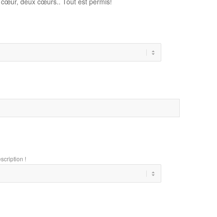
 cœur, deux cœurs.. Tout est permis!
scription !