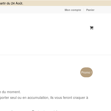
artir du 24 Août.
Mon compte
Panier
Promo !
nce du moment.
porter seul ou en accumulation, ils vous feront craquer à