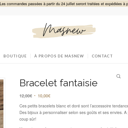
Les commandes passées à partir du 24 juillet seront traitées et expédiées à p
BOUTIQUE
À PROPOS DE MASNEW
CONTACT
Bracelet fantaisie
Le
Le
12,00
€
10,00
€
prix
prix
Ces petits bracelets blanc et doré sont l’accessoire tenda
initial
actuel
Des bijoux à personnaliser selon ses goûts et ses envies. A 
était :
est :
coup sûr!
12,00€.
10,00€.